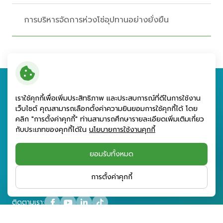
การบริหารจัดการห่วงโซ่อุปทานอย่างยั่งยืน
เราใช้คุกกี้เพื่อเพิ่มประสิทธิภาพ และประสบการณ์ที่ดีในการใช้งาน
บริษัท พลังงานบริสุทธิ์ จำกัด
เว็บไซต์ คุณสามารถเลือกตั้งค่าความยินยอมการใช้คุกกี้ได้ โดย
คลิก "การตั้งค่าคุกกี้" ท่านสามารถศึกษารายละเอียดเพิ่มเติมเกี่ยว
(มหาชน)
กับประเภทของคุกกี้ได้ใน
นโยบายการใช้งานคุกกี้
เลขที่ 89 อาคารเอไอเอ แคปปิตอล เซ็นเตอร์ ชั้น 16
ยอมรับทั้งหมด
ถนนรัชดาภิเษก แขวงดินแดง เขตดินแดง
กรุงเทพมหานคร 10400
การตั้งค่าคุกกี้
ติดตามเรา: